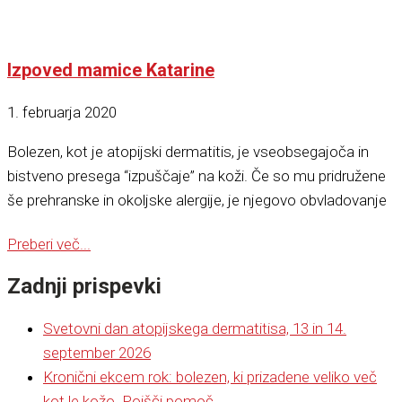
Izpoved mamice Katarine
1. februarja 2020
Bolezen, kot je atopijski dermatitis, je vseobsegajoča in
bistveno presega “izpuščaje” na koži. Če so mu pridružene
še prehranske in okoljske alergije, je njegovo obvladovanje
Preberi več...
Zadnji prispevki
Svetovni dan atopijskega dermatitisa, 13 in 14.
september 2026
Kronični ekcem rok: bolezen, ki prizadene veliko več
kot le kožo. Poišči pomoč.