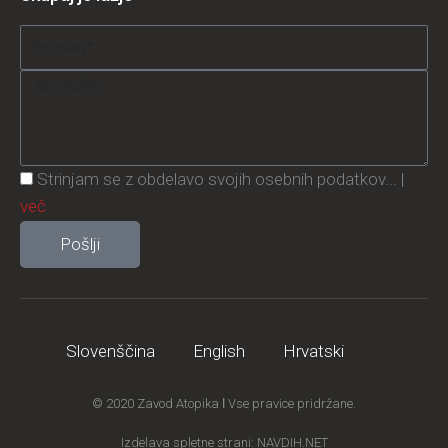
o
r
r
e
k
a
Email
-
m
f
Message
Privacy
Strinjam se z obdelavo svojih osebnih podatkov... |
Policy
več
Pošlji
Slovenščina
English
Hrvatski
© 2020 Zavod Atopika ǀ Vse pravice pridržane.
Izdelava spletne strani: NAVDIH.NET