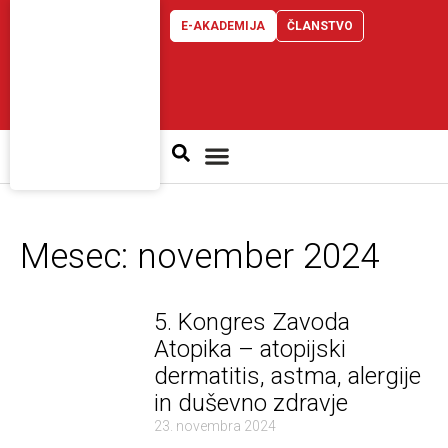
Skip
E-AKADEMIJA
ČLANSTVO
to
content
Atopijski dermatitis
Mesec: november 2024
5. Kongres Zavoda
Atopika – atopijski
dermatitis, astma, alergije
in duševno zdravje
23. novembra 2024