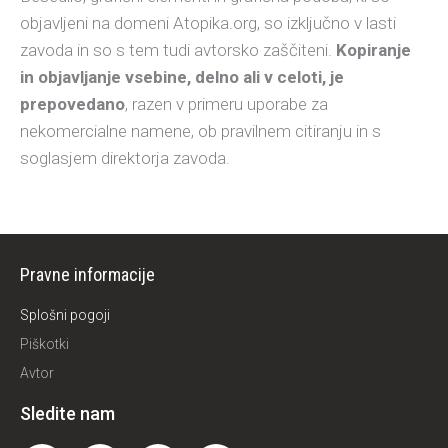
objavljeni na domeni Atopika.org, so izključno v lasti
zavoda in so s tem tudi avtorsko zaščiteni.
Kopiranje
in objavljanje vsebine, delno ali v celoti, je
prepovedano
, razen v primeru uporabe za
nekomercialne namene, ob pravilnem citiranju in s
soglasjem direktorja zavoda.
Pravne informacije
Splošni pogoji
Piškotki
Avtor
Sledite nam