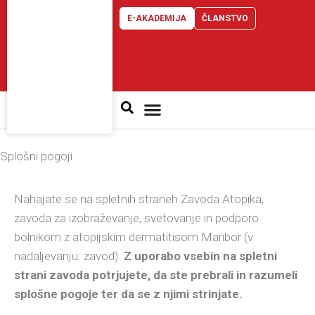
Skip
E-AKADEMIJA
ČLANSTVO
to
content
Atopijski dermatitis
Splošni pogoji
Nahajate se na spletnih straneh Zavoda Atopika,
zavoda za izobraževanje, svetovanje in podporo
bolnikom z atopijskim dermatitisom Maribor (v
nadaljevanju: zavod).
Z uporabo vsebin na spletni
strani zavoda potrjujete, da ste prebrali in razumeli
splošne pogoje ter da se z njimi strinjate.