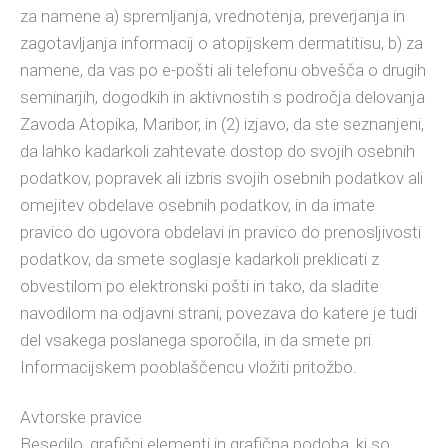
za namene a) spremljanja, vrednotenja, preverjanja in
zagotavljanja informacij o atopijskem dermatitisu, b) za
namene, da vas po e-pošti ali telefonu obvešča o drugih
seminarjih, dogodkih in aktivnostih s področja delovanja
Zavoda Atopika, Maribor, in (2) izjavo, da ste seznanjeni,
da lahko kadarkoli zahtevate dostop do svojih osebnih
podatkov, popravek ali izbris svojih osebnih podatkov ali
omejitev obdelave osebnih podatkov, in da imate
pravico do ugovora obdelavi in pravico do prenosljivosti
podatkov, da smete soglasje kadarkoli preklicati z
obvestilom po elektronski pošti in tako, da sladite
navodilom na odjavni strani, povezava do katere je tudi
del vsakega poslanega sporočila, in da smete pri
Informacijskem pooblaščencu vložiti pritožbo.
Avtorske pravice
Besedilo, grafični elementi in grafična podoba, ki so