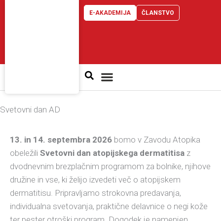
Skip
E-AKADEMIJA
ČLANSTVO
to
content
Atopijski dermatitis
Svetovni dan AD
13. in 14. septembra 2026
bomo v Zavodu Atopika
obeležili
Svetovni dan atopijskega dermatitisa
z
dvodnevnim brezplačnim programom za bolnike, njihove
družine in vse, ki želijo izvedeti več o atopijskem
dermatitisu. Pripravljamo strokovna predavanja,
individualna svetovanja, praktične delavnice o negi kože
ter pester otroški program. Dogodek je namenjen