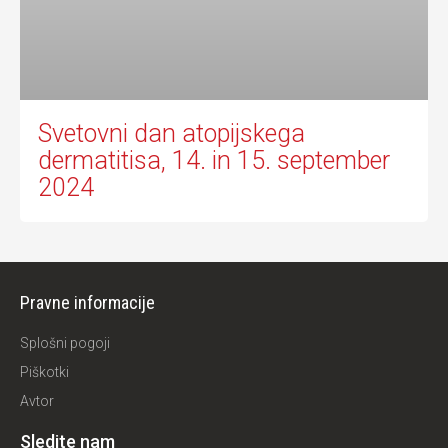
Svetovni dan atopijskega
dermatitisa, 14. in 15. september
2024
Pravne informacije
Splošni pogoji
Piškotki
Avtor
Sledite nam