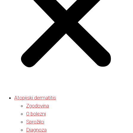
Atopijski dermatitis
Zgodovina
O bolezni
Sprožilci
Diagnoza