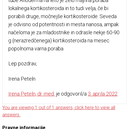
tube Afloderma na leto je zelo majhna poraba
lokalnega kortikosteroida in to tudi velja, če bi
porabili druge, močnejše kortikosteroide. Seveda
je odvisno od potentnosti in mesta nanosa, ampak
načeloma je za mladostnike in odrasle nekje 60-90
g (nerazredčenega) kortikosteroida na mesec
popolnoma varna poraba.
Lep pozdrav,
Irena Peteln
Irena Peteln, dr. med.
je odgovoril/a
3. aprila 2022
You are viewing 1 out of 1 answers, click here to view all
answers.
Pravne informacije