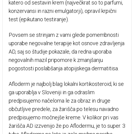
katero od sestavin krem (največkrat so to parfumi,
konzervansi in razni emulgatorji), opravil krpični
test (epikutano testiranje).
Povsem se strinjam z vami glede pomembnosti
uporabe negovalne terapije kot osnove zdravljenja
AD, saj so študije pokazale, da redna uporaba
negovalnih mazil pripomore k zmanjšanju
pogostosti poslabšanja atopijskega dermatitisa.
Afloderm je najbolj blag lokalni kortikosteroid, ki se
ga uporablja v Sloveniji in ga odraslim
predpisujemo načeloma le za obraz in druge
občutljive predele, za žarišča po telesu navadno
predpisujemo močnejše kreme. V kolikor pri vas
žarišča AD izzvenijo že po Aflodermu, je to super. 3