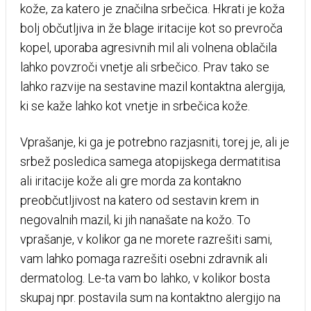
kože, za katero je značilna srbečica. Hkrati je koža
bolj občutljiva in že blage iritacije kot so prevroča
kopel, uporaba agresivnih mil ali volnena oblačila
lahko povzroči vnetje ali srbečico. Prav tako se
lahko razvije na sestavine mazil kontaktna alergija,
ki se kaže lahko kot vnetje in srbečica kože.
Vprašanje, ki ga je potrebno razjasniti, torej je, ali je
srbež posledica samega atopijskega dermatitisa
ali iritacije kože ali gre morda za kontakno
preobčutljivost na katero od sestavin krem in
negovalnih mazil, ki jih nanašate na kožo. To
vprašanje, v kolikor ga ne morete razrešiti sami,
vam lahko pomaga razrešiti osebni zdravnik ali
dermatolog. Le-ta vam bo lahko, v kolikor bosta
skupaj npr. postavila sum na kontaktno alergijo na