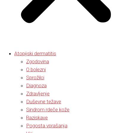
Atopijski dermatitis
Zgodovina
O bolezni
Sprožilci
Diagnoza
Zdravljenje
Duševne težave
Sindrom rdeče kože
Raziskave
Pogosta vprašanja