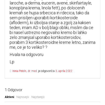
laroche, a-derma, eucerin, avene, skinfairtayle,
konopljina krema, linola fett), po dolocenih
kremah se hujsa srbecica in rdecica, tako da
sem prisiljen uporabiti kortikosteroide
(afloderm), ki izboljsa stanje a zgolj za kaksen
teden, imam AD v bolj blagi obliki, mislim da ce
bi nasel ustrezno negovalno kremo bi lahko
zelo zmanjsal uporabo kortikosteroidov,
porabim 3 kortikosteroidne kreme letno, zanima
me, ce je to veliko? ?
Hvala na odgovoru
Lp
Irena Peteln, dr. med.
je odgovoril/a
3. aprila 2022
1
Odgovor
Aktivni
Najnovejši
Najstarejši