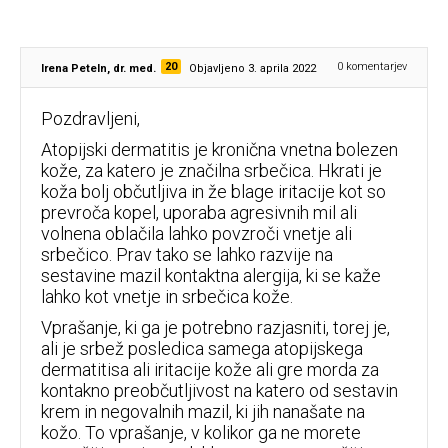
20
0
komentarjev
Irena Peteln, dr. med.
Objavljeno 3. aprila 2022
Pozdravljeni,
Atopijski dermatitis je kronična vnetna bolezen
kože, za katero je značilna srbečica. Hkrati je
koža bolj občutljiva in že blage iritacije kot so
prevroča kopel, uporaba agresivnih mil ali
volnena oblačila lahko povzroči vnetje ali
srbečico. Prav tako se lahko razvije na
sestavine mazil kontaktna alergija, ki se kaže
lahko kot vnetje in srbečica kože.
Vprašanje, ki ga je potrebno razjasniti, torej je,
ali je srbež posledica samega atopijskega
dermatitisa ali iritacije kože ali gre morda za
kontakno preobčutljivost na katero od sestavin
krem in negovalnih mazil, ki jih nanašate na
kožo. To vprašanje, v kolikor ga ne morete