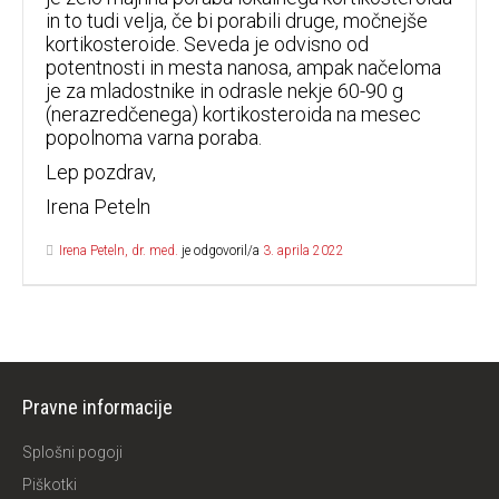
in to tudi velja, če bi porabili druge, močnejše
kortikosteroide. Seveda je odvisno od
potentnosti in mesta nanosa, ampak načeloma
je za mladostnike in odrasle nekje 60-90 g
(nerazredčenega) kortikosteroida na mesec
popolnoma varna poraba.
Lep pozdrav,
Irena Peteln
Irena Peteln, dr. med.
je odgovoril/a
3. aprila 2022
Pravne informacije
Splošni pogoji
Piškotki