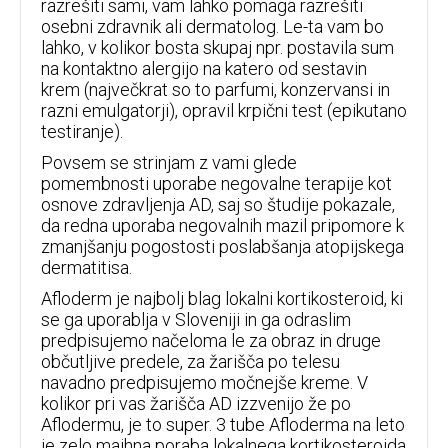
razrešiti sami, vam lahko pomaga razrešiti
osebni zdravnik ali dermatolog. Le-ta vam bo
lahko, v kolikor bosta skupaj npr. postavila sum
na kontaktno alergijo na katero od sestavin
krem (največkrat so to parfumi, konzervansi in
razni emulgatorji), opravil krpični test (epikutano
testiranje).
Povsem se strinjam z vami glede
pomembnosti uporabe negovalne terapije kot
osnove zdravljenja AD, saj so študije pokazale,
da redna uporaba negovalnih mazil pripomore k
zmanjšanju pogostosti poslabšanja atopijskega
dermatitisa.
Afloderm je najbolj blag lokalni kortikosteroid, ki
se ga uporablja v Sloveniji in ga odraslim
predpisujemo načeloma le za obraz in druge
občutljive predele, za žarišča po telesu
navadno predpisujemo močnejše kreme. V
kolikor pri vas žarišča AD izzvenijo že po
Aflodermu, je to super. 3 tube Afloderma na leto
je zelo majhna poraba lokalnega kortikosteroida