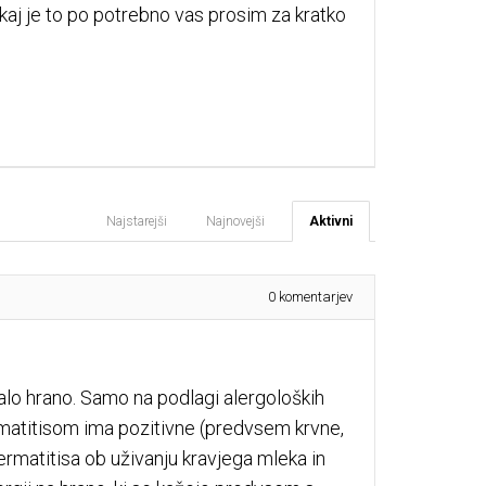
aj je to po potrebno vas prosim za kratko
Najstarejši
Najnovejši
Aktivni
0
komentarjev
talo hrano. Samo na podlagi alergoloških
ermatitisom ima pozitivne (predvsem krvne,
ermatitisa ob uživanju kravjega mleka in