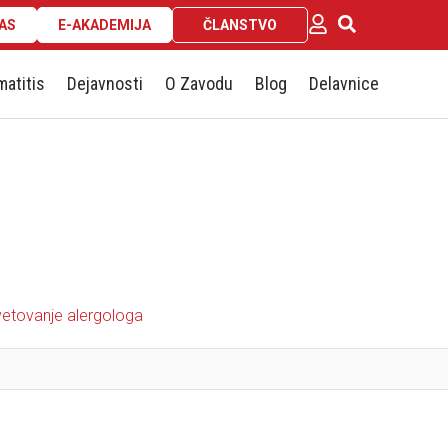
AS
E-AKADEMIJA
ČLANSTVO
matitis
Dejavnosti
O Zavodu
Blog
Delavnice
etovanje alergologa