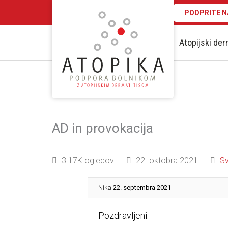
PODPRITE N
Atopijski der
AD in provokacija
3.17K ogledov
22. oktobra 2021
Sv
Nika
22. septembra 2021
Pozdravljeni.