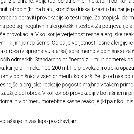
tega iz prehrane. Velja tudi obratno – pri nekaterih oblikah 
nih otrocih (kri na blatu, kronična driska, izrazito bruhanje 
potrebno opraviti provokacijsko testiranje. Za atopijski derma
 na podlagi negativnih alergoloških testov. Za potrjevanje a
še provokacija. V kolikor je verjetnost resne alergijske rea
i, ki jim jo napišemo. Če pa je verjetnost resne alergijske
a otroka (v spremstvu starša) sprejmemo v bolnišnico za 
ajočih odmerkih. Standardno pričnemo z 1 ml in odmerek po
 kar je pri mleku 100-200 ml. Po provokaciji otroka opazuj
 v bolnišnici v vseh primerih, ko starši želijo od nas potrdil
resnejše alergijske reakcije pogosto majhna v takem prim
užije cel obrok. V kolikor ob provokaciji v bolnišnici ni pri
doma in v primeru morebitne kasne reakcije (ki pa nikoli ni
vprašanje in vas lepo pozdravljam