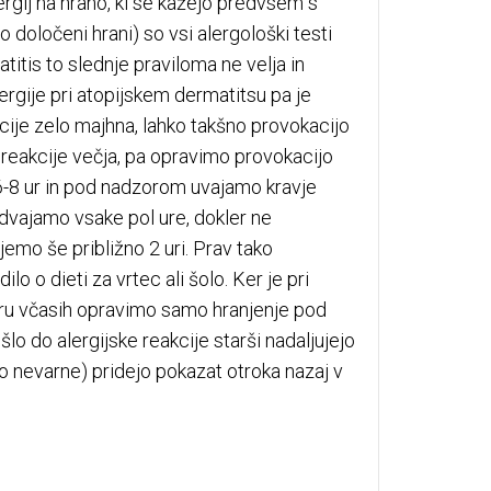
alergij na hrano, ki se kažejo predvsem s
po določeni hrani) so vsi alergološki testi
titis to slednje praviloma ne velja in
lergije pri atopijskem dermatitsu pa je
kcije zelo majhna, lahko takšno provokacijo
 reakcije večja, pa opravimo provokacijo
6-8 ur in pod nadzorom uvajamo kravje
dvajamo vsake pol ure, dokler ne
emo še približno 2 uri. Prav tako
o o dieti za vrtec ali šolo. Ker je pri
eru včasih opravimo samo hranjenje pod
šlo do alergijske reakcije starši nadaljujejo
so nevarne) pridejo pokazat otroka nazaj v