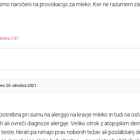
smo naročeni na provokacijo za mleko. Ker ne razumem zak
oktobra 2021
eno 20. oktobra 2021
otrebna pri sumu na alergijo na kravje mleko in tudi na os
ali ovreči diagnoze alergije. Veliko otrok z atopijskim d
 teste, hkrati pa nimajo prav nobenih težav ali poslabšanj d