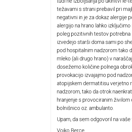
tudi ne izboljšanja po ukinitvi le-
težavami s strani prebavil pri majh
negativni in je za dokaz alergije 
alergijo na hrano lahko izključimo
poleg pozitivnih testov potrebna 
izvedejo starši doma sami po shem
pod hospitalnim nadzorom tako d
mleko (ali drugo hrano) v narašč
dosežemo količine polnega obroka,
provokacijo izvajajmo pod nadzorom
atopijskem dermatitisu verjetno 
nadzorom, tako da otrok naenkrat za
hranjenje s provociranim živilom 
bolnišnico oz. ambulanto.
Upam, da sem odgovoril na vaše 
Vojko Berce