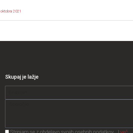
 oktobra 2021
Skupaj je lažje
Email
Message
Privacy
Strinjam se z obdelavo svojih osebnih podatkov... |
več