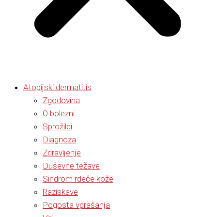
Atopijski dermatitis
Zgodovina
O bolezni
Sprožilci
Diagnoza
Zdravljenje
Duševne težave
Sindrom rdeče kože
Raziskave
Pogosta vprašanja