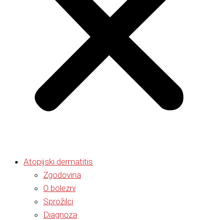
Atopijski dermatitis
Zgodovina
O bolezni
Sprožilci
Diagnoza