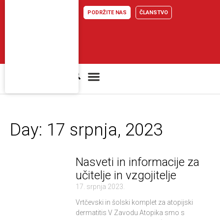
Skip
PODRŽITE NAS
ČLANSTVO
to
content
Atopijski dermatitis
Day: 17 srpnja, 2023
Nasveti in informacije za
učitelje in vzgojitelje
17. srpnja 2023.
Vrtčevski in šolski komplet za atopijski
dermatitis​ V Zavodu Atopika smo s