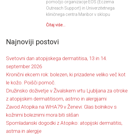
pomočjo organizacije EOS (Eczema
Outreach Support) in Univerzitetnega
kliničnega centra Maribor v sklopu
Čitaj više...
Najnoviji postovi
Svetovni dan atopijskega dermatitisa, 13 in 14.
september 2026
Kronični ekcem rok: bolezen, ki prizadene veliko več kot
le kožo. Poišči pomoč.
Družinsko doživetje v Živalskem vrtu Ljubljana za otroke
z atopijskim dermatitisom, astmo in alergijami
Zavod Atopika na WHA79 v Ženevi: Glas bolnikov s
kožnimi boleznimi mora biti slišan
Spomladanski dogodki z Atopiko: atopijski dermatitis,
astma in alergije