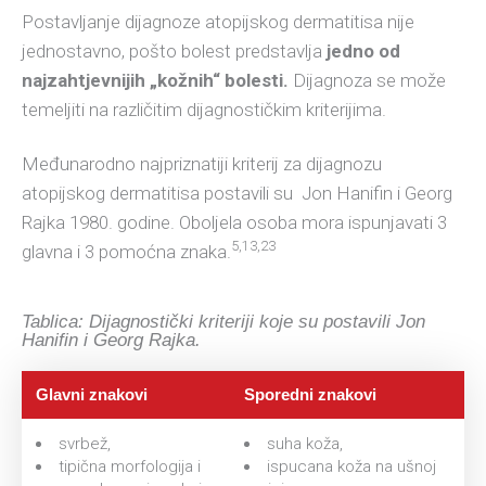
Postavljanje dijagnoze atopijskog dermatitisa nije
jednostavno, pošto bolest predstavlja
jedno od
najzahtjevnijih „kožnih“ bolesti.
Dijagnoza se može
temeljiti na različitim dijagnostičkim kriterijima.
Međunarodno najpriznatiji kriterij za dijagnozu
atopijskog dermatitisa postavili su Jon Hanifin i Georg
Rajka 1980. godine. Oboljela osoba mora ispunjavati 3
5,13,23
glavna i 3 pomoćna znaka.
Tablica: Dijagnostički kriteriji koje su postavili Jon
Hanifin i Georg Rajka.
Glavni znakovi
Sporedni znakovi
svrbež,
suha koža,
tipična morfologija i
ispucana koža na ušnoj