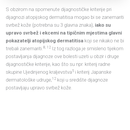
S obzirom na spomenute dijagnostičke kriterije pri
dijagnozi atopijskog dermatitisa mogao bi se zanemariti
svrbež kože (potrebna su 3 glavna znaka),
iako su
upravo svrbež i ekcemi na tipičnim mjestima glavni
pokazatelji atopijskog dermatitisa
koji se nikako ne bi
8, 12
trebali zanemariti.
Iz tog razloga je smisleno tijekom
postavljanja dijagnoze ove bolesti uzeti u obzir i druge
dijagnostičke kriterije, kao što su npr. kriterij radne
5
skupine Ujedinjenog kraljevstva
i kriterij Japanske
12
dermatološke udruge,
koji u središte dijagnoze
postavljaju upravo svrbež kože.