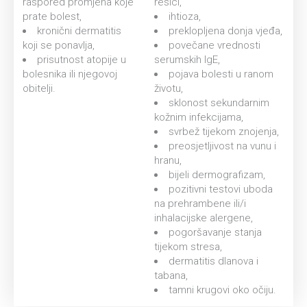
raspored promjena koje
resici,
prate bolest,
ihtioza,
kronični dermatitis
preklopljena donja vjeđa,
koji se ponavlja,
povečane vrednosti
prisutnost atopije u
serumskih IgE,
bolesnika ili njegovoj
pojava bolesti u ranom
obitelji.
životu,
sklonost sekundarnim
kožnim infekcijama,
svrbež tijekom znojenja,
preosjetljivost na vunu i
hranu,
bijeli dermografizam,
pozitivni testovi uboda
na prehrambene ili/i
inhalacijske alergene,
pogoršavanje stanja
tijekom stresa,
dermatitis dlanova i
tabana,
tamni krugovi oko očiju.