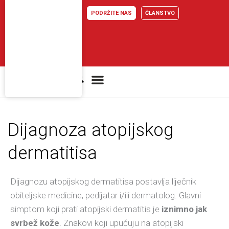
Skip
PODRŽITE NAS
ČLANSTVO
to
content
Atopijski dermatitis
Dijagnoza atopijskog
dermatitisa
Dijagnozu atopijskog dermatitisa postavlja liječnik
obiteljske medicine, pedijatar i/ili dermatolog. Glavni
simptom koji prati atopijski dermatitis je
iznimno jak
svrbež kože
. Znakovi koji upućuju na atopijski