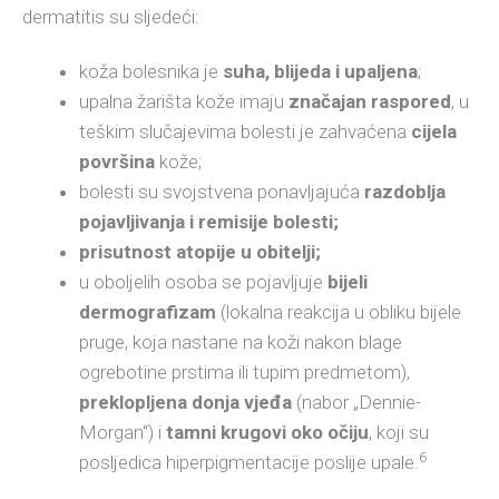
dermatitis su sljedeći:
koža bolesnika je
suha, blijeda i upaljena
;
upalna žarišta kože imaju
značajan raspored
, u
teškim slučajevima bolesti je zahvaćena
cijela
površina
kože;
bolesti su svojstvena ponavljajuća
razdoblja
pojavljivanja i remisije bolesti;
prisutnost atopije u obitelji;
u oboljelih osoba se pojavljuje
bijeli
dermografizam
(lokalna reakcija u obliku bijele
pruge, koja nastane na koži nakon blage
ogrebotine prstima ili tupim predmetom),
preklopljena donja vjeđa
(nabor „Dennie-
Morgan“) i
tamni krugovi oko očiju
, koji su
6
posljedica hiperpigmentacije poslije upale.