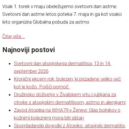
Vsak 1. torek v maju obeležujemo svetovni dan astme.
Svetovni dan astme letos poteka 7. maja in ga kot vsako
leto organizira Globalna pobuda za astmo
Čitaj više...
Najnoviji postovi
Svetovni dan atopijskega dermatitisa, 13 in 14.
september 2026
Kronični ekcem rok: bolezen, ki prizadene veliko več
kot le kožo. Poišči pomoč.
Družinsko doživetje v Živalskem vrtu Ljubljana za
otroke z atopijskim dermatitisom, astmo in alergijami
Zavod Atopika na WHA79 v Ženevi: Glas bolnikov s
kožnimi boleznimi mora biti slišan
Spomladanski dogodki z Atopiko: atopijski dermatitis,