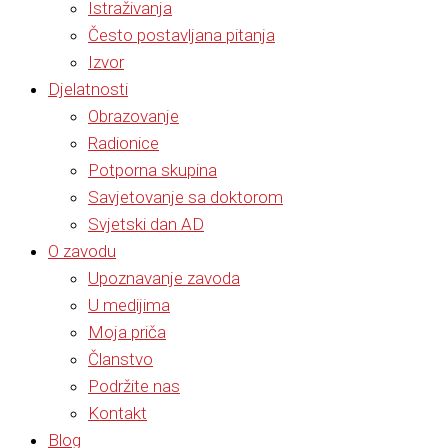
Istraživanja
Često postavljana pitanja
Izvor
Djelatnosti
Obrazovanje
Radionice
Potporna skupina
Savjetovanje sa doktorom
Svjetski dan AD
O zavodu
Upoznavanje zavoda
U medijima
Moja priča
Članstvo
Podržite nas
Kontakt
Blog