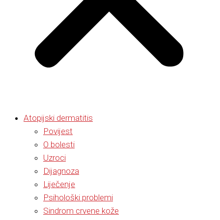
Atopijski dermatitis
Povijest
O bolesti
Uzroci
Dijagnoza
Liječenje
Psihološki problemi
Sindrom crvene kože