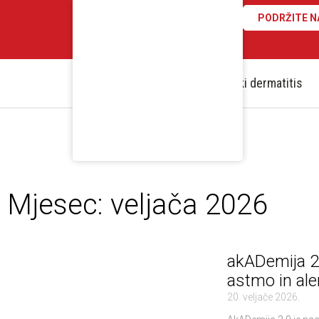
Skip
PODRŽITE N
to
content
Atopijski dermatitis
Mjesec: veljača 2026
akADemija 2
astmo in ale
20. veljače 2026.