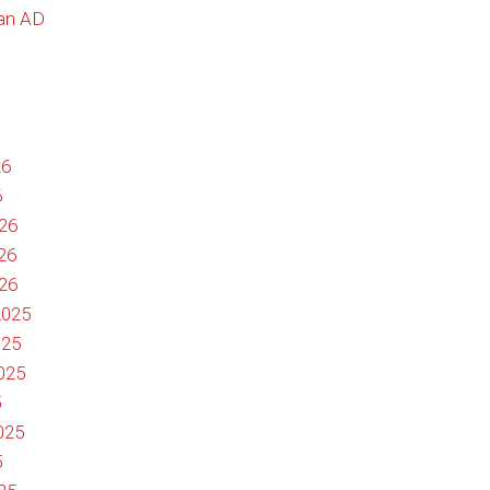
dan AD
26
6
026
26
026
2025
025
2025
5
025
5