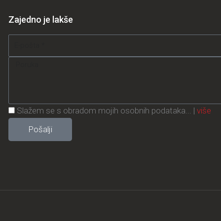
Zajedno je lakše
Email
Message
Privacy
Slažem se s obradom mojih osobnih podataka... |
više
Policy
Pošalji