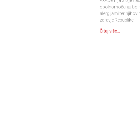
AkADemija 2.0 je na
opolnomočenju bolni
alergijami ter njihov
zdravje Republike
Čitaj više...