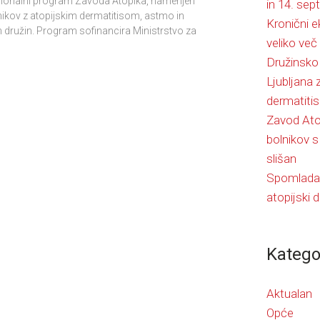
cionalni program Zavoda Atopika, namenjen
in 14. se
kov z atopijskim dermatitisom, astmo in
Kronični e
ih družin. Program sofinancira Ministrstvo za
veliko več
Družinsko 
Ljubljana 
dermatitis
Zavod Ato
bolnikov s
slišan
Spomladan
atopijski d
Katego
Aktualan
Opće