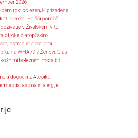
ptember 2026
kcem rok: bolezen, ki prizadene
 kot le kožo. Poišči pomoč.
doživetje v Živalskem vrtu
za otroke z atopijskim
om, astmo in alergijami
pika na WHA79 v Ženevi: Glas
 kožnimi boleznimi mora biti
ski dogodki z Atopiko:
ermatitis, astma in alergije
rije