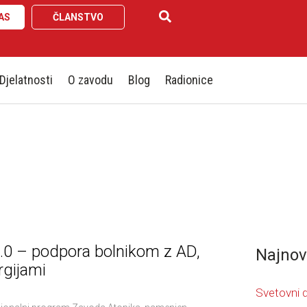
AS
ČLANSTVO
Djelatnosti
O zavodu
Blog
Radionice
.0 – podpora bolnikom z AD,
Najnovi
rgijami
Svetovni d