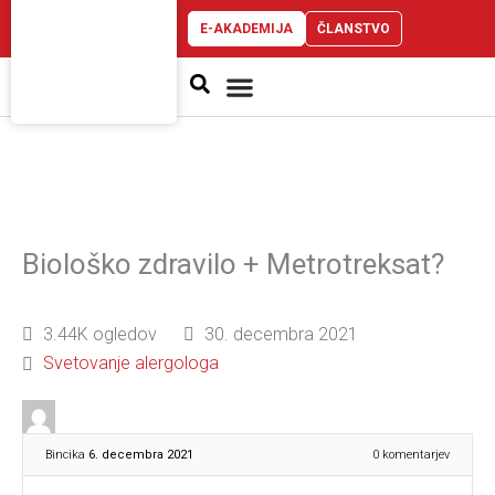
E-AKADEMIJA
ČLANSTVO
Atopijski dermatitis
Biološko zdravilo + Metrotreksat?
3.44K ogledov
30. decembra 2021
Svetovanje alergologa
Bincika
6. decembra 2021
0
komentarjev