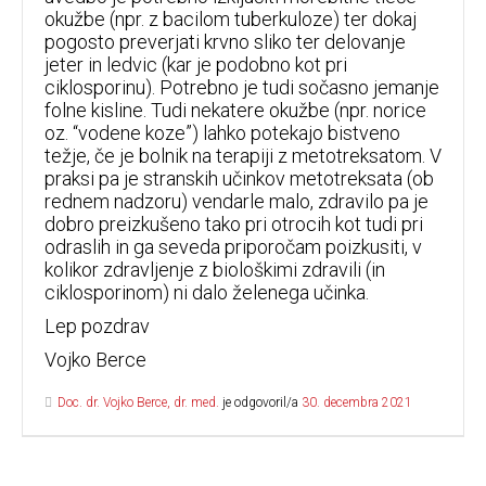
okužbe (npr. z bacilom tuberkuloze) ter dokaj
pogosto preverjati krvno sliko ter delovanje
jeter in ledvic (kar je podobno kot pri
ciklosporinu). Potrebno je tudi sočasno jemanje
folne kisline. Tudi nekatere okužbe (npr. norice
oz. “vodene koze”) lahko potekajo bistveno
težje, če je bolnik na terapiji z metotreksatom. V
praksi pa je stranskih učinkov metotreksata (ob
rednem nadzoru) vendarle malo, zdravilo pa je
dobro preizkušeno tako pri otrocih kot tudi pri
odraslih in ga seveda priporočam poizkusiti, v
kolikor zdravljenje z biološkimi zdravili (in
ciklosporinom) ni dalo želenega učinka.
Lep pozdrav
Vojko Berce
Doc. dr. Vojko Berce, dr. med.
je odgovoril/a
30. decembra 2021