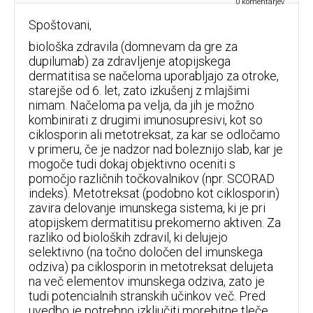
0
komentarjev
Spoštovani,
biološka zdravila (domnevam da gre za
dupilumab) za zdravljenje atopijskega
dermatitisa se načeloma uporabljajo za otroke,
starejše od 6. let, zato izkušenj z mlajšimi
nimam. Načeloma pa velja, da jih je možno
kombinirati z drugimi imunosupresivi, kot so
ciklosporin ali metotreksat, za kar se odločamo
v primeru, če je nadzor nad boleznijo slab, kar je
mogoče tudi dokaj objektivno oceniti s
pomočjo različnih točkovalnikov (npr. SCORAD
indeks). Metotreksat (podobno kot ciklosporin)
zavira delovanje imunskega sistema, ki je pri
atopijskem dermatitisu prekomerno aktiven. Za
razliko od bioloških zdravil, ki delujejo
selektivno (na točno določen del imunskega
odziva) pa ciklosporin in metotreksat delujeta
na več elementov imunskega odziva, zato je
tudi potencialnih stranskih učinkov več. Pred
uvedbo je potrebno izključiti morebitne tleče