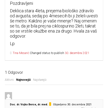
Pozdravljeni
Deklica stara 4leta, prejema biološko zdravilo
od avgusta, sedaj po 4mesecih bi ji želeli uvesti
še metro. Kakšno je vaše mnenje? Naj omenim
se to, da je bila prej na ciklospurino 2leti, takrat
so se vrstile okužbe ena za drugo. Hvala za vaš
odgovor.
Lp
Tina Mesarič
Changed status to publish
30. decembra 2021
1
Odgovor
Aktivni
Najnovejši
Najstarejši
Doc. dr. Vojko Berce, dr. med.
Objavljeno 30. decembra 2021