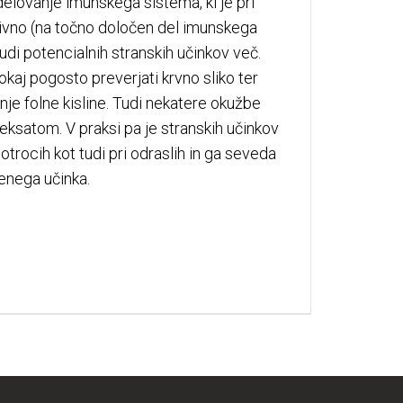
delovanje imunskega sistema, ki je pri
ktivno (na točno določen del imunskega
di potencialnih stranskih učinkov več.
kaj pogosto preverjati krvno sliko ter
nje folne kisline. Tudi nekatere okužbe
reksatom. V praksi pa je stranskih učinkov
trocih kot tudi pri odraslih in ga seveda
lenega učinka.