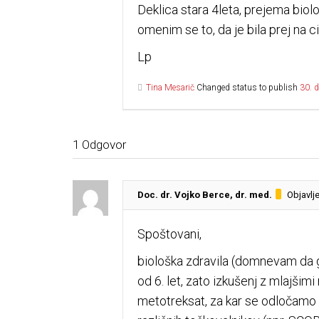
Deklica stara 4leta, prejema biol
omenim se to, da je bila prej na c
Lp
Tina Mesarič
Changed status to publish
30. 
1
Odgovor
Doc. dr. Vojko Berce, dr. med.
Objavlj
Spoštovani,
biološka zdravila (domnevam da g
od 6. let, zato izkušenj z mlajšim
metotreksat, za kar se odločamo v