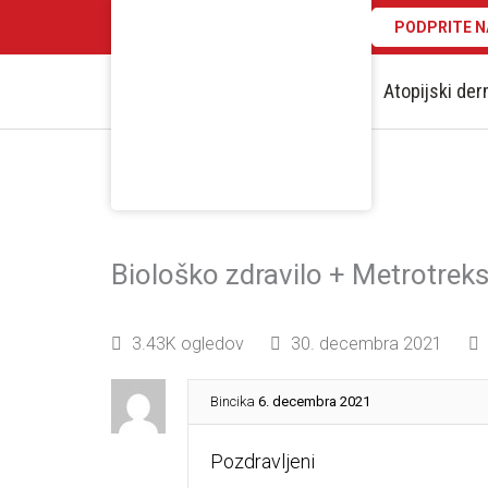
PODPRITE N
Atopijski der
Biološko zdravilo + Metrotrek
3.43K ogledov
30. decembra 2021
Bincika
6. decembra 2021
Pozdravljeni