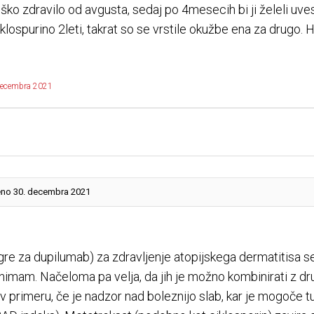
oško zdravilo od avgusta, sedaj po 4mesecih bi ji želeli uv
iklospurino 2leti, takrat so se vrstile okužbe ena za drugo.
decembra 2021
eno 30. decembra 2021
re za dupilumab) za zdravljenje atopijskega dermatitisa se
i nimam. Načeloma pa velja, da jih je možno kombinirati z dr
 primeru, če je nadzor nad boleznijo slab, kar je mogoče t