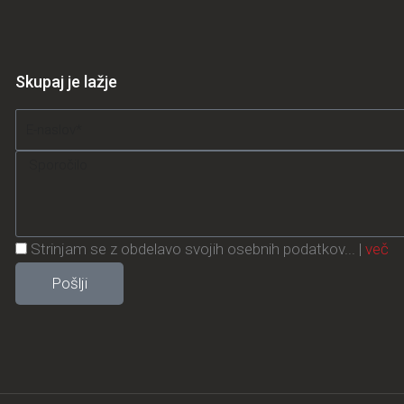
Skupaj je lažje
Email
Message
Privacy
Strinjam se z obdelavo svojih osebnih podatkov... |
več
Policy
Pošlji