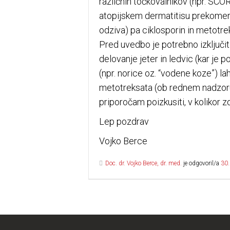
različnih točkovalnikov (npr. SCO
atopijskem dermatitisu prekomerno
odziva) pa ciklosporin in metotre
Pred uvedbo je potrebno izključit
delovanje jeter in ledvic (kar je 
(npr. norice oz. “vodene koze”) la
metotreksata (ob rednem nadzoru) 
priporočam poizkusiti, v kolikor z
Lep pozdrav
Vojko Berce
Doc. dr. Vojko Berce, dr. med.
je odgovoril/a
30.