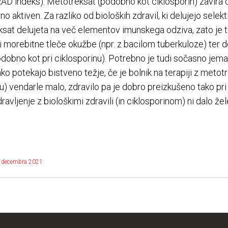
RAD indeks). Metotreksat (podobno kot ciklosporin) zavira 
 aktiven. Za razliko od bioloških zdravil, ki delujejo sele
ksat delujeta na več elementov imunskega odziva, zato je tu
i morebitne tleče okužbe (npr. z bacilom tuberkuloze) ter do
podobno kot pri ciklosporinu). Potrebno je tudi sočasno jema
hko potekajo bistveno težje, če je bolnik na terapiji z metot
vendarle malo, zdravilo pa je dobro preizkušeno tako pri o
dravljenje z biološkimi zdravili (in ciklosporinom) ni dalo že
 decembra 2021