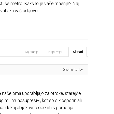
esti še metro. Kakšno je vaše mnenje? Naj
 Hvala za vaš odgovor.
Najstarejši
Najnovejši
Aktivni
0
komentarjev
 načeloma uporabljajo za otroke, starejše
ugimi imunosupresivi, kot so ciklosporin ali
udi dokaj objektivno oceniti s pomočjo