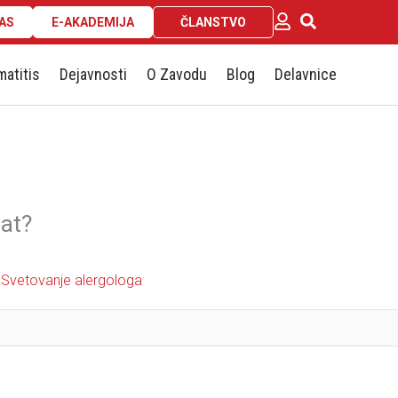
AS
E-AKADEMIJA
ČLANSTVO
matitis
Dejavnosti
O Zavodu
Blog
Delavnice
sat?
Svetovanje alergologa